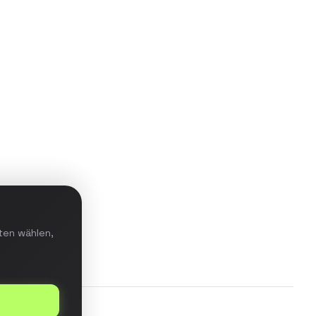
Aufbau einer Data-Warehouse-
Lösung mit ETL-Pipeline für
Echtzeit-Reporting und prädiktive
Analysen im E-Commerce-
Bereich.
Details ansehen
ten wählen,