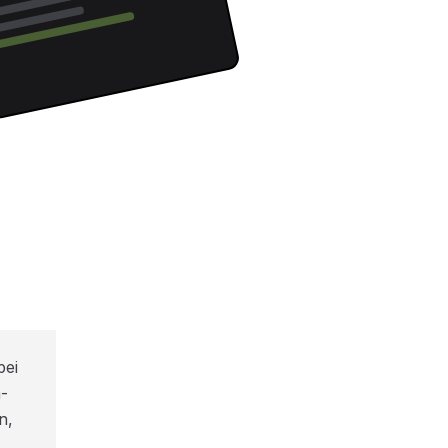
bei
-
n,