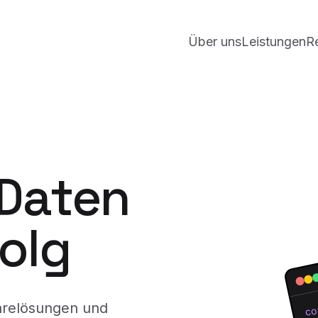
Über uns
Leistungen
R
 Daten
folg
arelösungen und
co