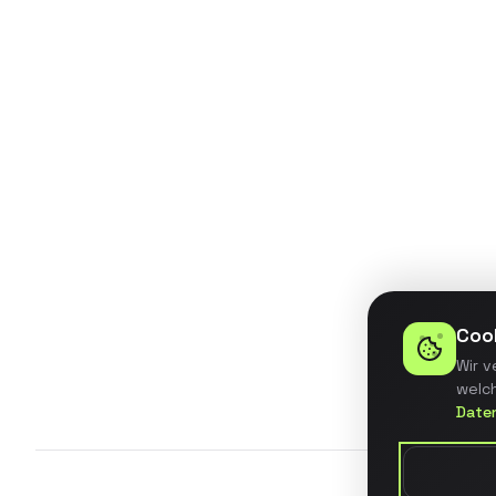
Entwicklung eines BI-Dashboards
für ein mittelständisches
Unternehmen mit automatisierter
Datenintegration aus 5
verschiedenen Quellsystemen.
Details ansehen
Coo
Wir v
welch
Date