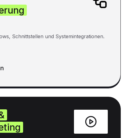
erung
ows, Schnittstellen und Systemintegrationen.
en
&
eting