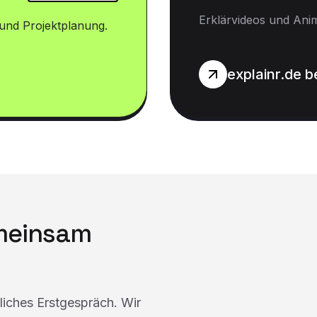
Erklärvideos und Ani
und Projektplanung.
explainr.de 
emeinsam
dliches Erstgespräch. Wir