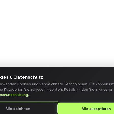
Maßgeschneiderte
Webanwendung zur
Prozessautomatisierung, die
manuelle Arbeitsschritte um 70%
reduzierte und die Fehlerquote
minimierte.
Details ansehen
kies & Datenschutz
erwenden Cookies und vergleichbare Technologien. Sie können un
e Kategorien Sie zulassen möchten. Details finden Sie in unserer
nschutzerklärung
.
Alle ablehnen
Alle akzeptieren