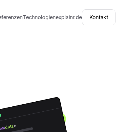
eferenzen
Technologien
explainr.de
Kontakt
=
data
nst