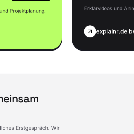
Erklärvideos und Ani
und Projektplanung.
explainr.de 
emeinsam
dliches Erstgespräch. Wir