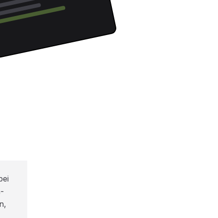
bei
-
n,