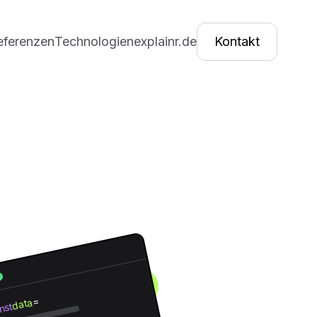
eferenzen
Technologien
explainr.de
Kontakt
=
data
nst