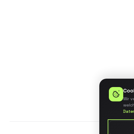
Entwicklung eines BI-Dashboards
für ein mittelständisches
Unternehmen mit automatisierter
Datenintegration aus 5
verschiedenen Quellsystemen.
Details ansehen
Coo
Wir v
welch
Date