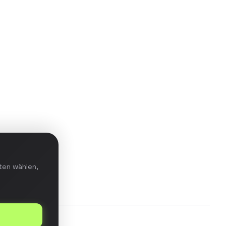
Aufbau einer Data-Warehouse-
Lösung mit ETL-Pipeline für
Echtzeit-Reporting und prädiktive
Analysen im E-Commerce-
Bereich.
Details ansehen
ten wählen,