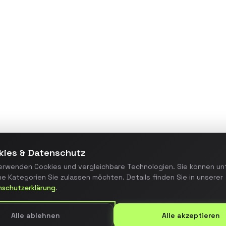
Maßgeschneiderte
Webanwendung zur
Prozessautomatisierung, die
manuelle Arbeitsschritte um 70%
reduzierte und die Fehlerquote
minimierte.
Details ansehen
kies & Datenschutz
erwenden Cookies und vergleichbare Technologien. Sie können un
e Kategorien Sie zulassen möchten. Details finden Sie in unserer
nschutzerklärung
.
Alle ablehnen
Alle akzeptieren