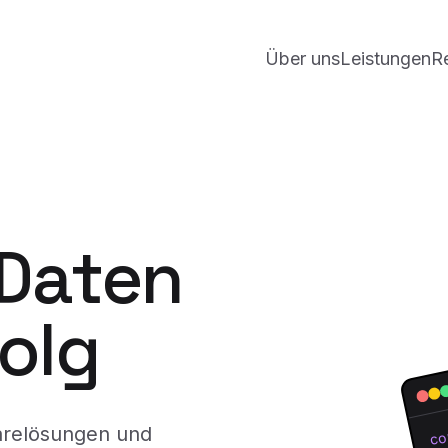
Über uns
Leistungen
R
 Daten
folg
arelösungen und
co