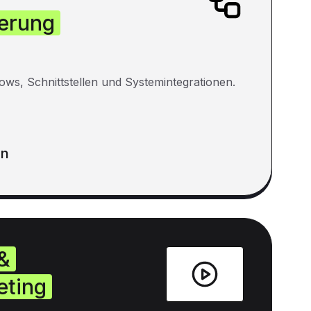
erung
ows, Schnittstellen und Systemintegrationen.
en
&
eting