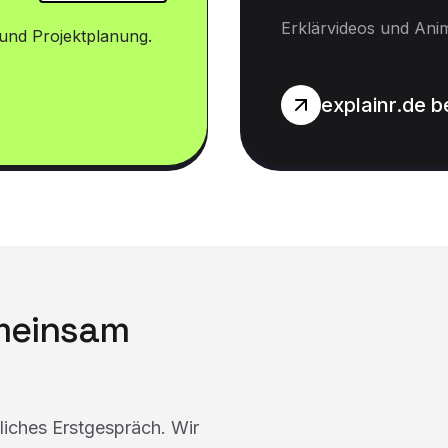
Erklärvideos und Ani
und Projektplanung.
explainr.de 
emeinsam
dliches Erstgespräch. Wir