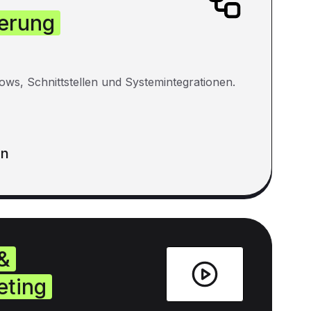
erung
ows, Schnittstellen und Systemintegrationen.
en
&
eting