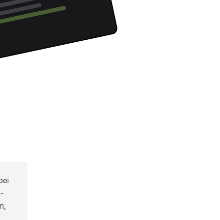
bei
-
n,