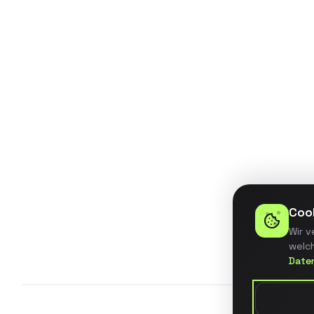
Entwicklung eines BI-Dashboards
für ein mittelständisches
Unternehmen mit automatisierter
Datenintegration aus 5
verschiedenen Quellsystemen.
Details ansehen
Coo
Wir v
welch
Date