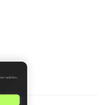
Aufbau einer Data-Warehouse-
Lösung mit ETL-Pipeline für
Echtzeit-Reporting und prädiktive
Analysen im E-Commerce-
Bereich.
Details ansehen
ten wählen,