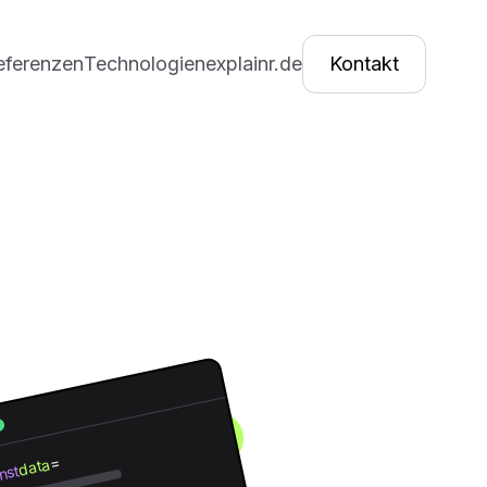
eferenzen
Technologien
explainr.de
Kontakt
=
data
nst