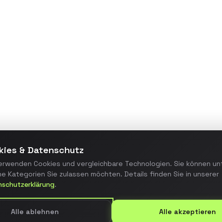
Maßgeschneiderte
Webanwendung zur
Prozessautomatisierung, die
manuelle Arbeitsschritte um 70%
reduzierte und die Fehlerquote
minimierte.
Details ansehen
kies & Datenschutz
erwenden Cookies und vergleichbare Technologien. Sie können un
e Kategorien Sie zulassen möchten. Details finden Sie in unserer
nschutzerklärung
.
Alle ablehnen
Alle akzeptieren