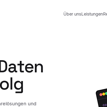
Über uns
Leistungen
R
 Daten
folg
arelösungen und
co