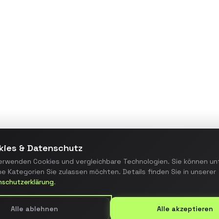
Maßgeschneiderte
Webanwendung zur
Prozessautomatisierung, die
manuelle Arbeitsschritte um 70%
reduzierte und die Fehlerquote
minimierte.
Details ansehen
kies & Datenschutz
erwenden Cookies und vergleichbare Technologien. Sie können un
e Kategorien Sie zulassen möchten. Details finden Sie in unserer
nschutzerklärung
.
Alle ablehnen
Alle akzeptieren