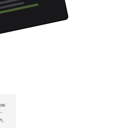
bei
-
n,