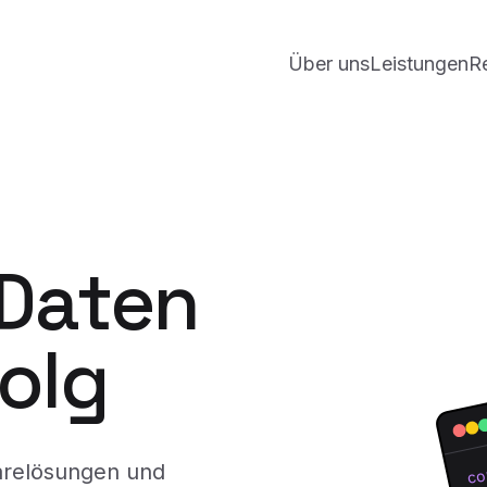
Über uns
Leistungen
R
 Daten
folg
arelösungen und
co