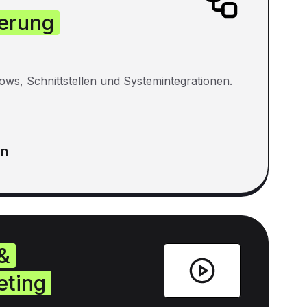
erung
ows, Schnittstellen und Systemintegrationen.
en
&
eting