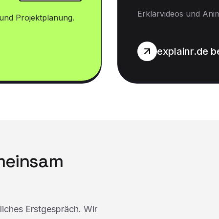
Erklärvideos und Ani
und Projektplanung.
explainr.de 
emeinsam
dliches Erstgespräch. Wir