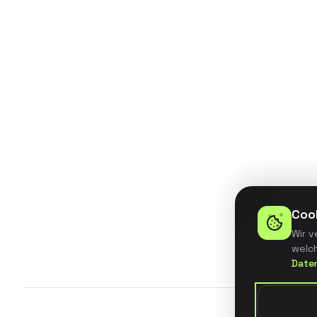
Entwicklung eines BI-Dashboards
für ein mittelständisches
Unternehmen mit automatisierter
Datenintegration aus 5
verschiedenen Quellsystemen.
Details ansehen
Coo
Wir v
welch
Date