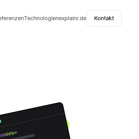
eferenzen
Technologien
explainr.de
Kontakt
=
data
nst