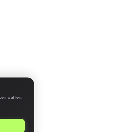
Aufbau einer Data-Warehouse-
Lösung mit ETL-Pipeline für
Echtzeit-Reporting und prädiktive
Analysen im E-Commerce-
Bereich.
Details ansehen
ten wählen,