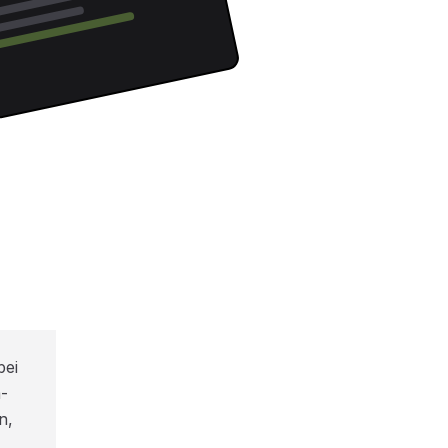
bei
-
n,