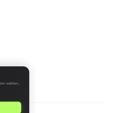
Aufbau einer Data-Warehouse-
Lösung mit ETL-Pipeline für
Echtzeit-Reporting und prädiktive
Analysen im E-Commerce-
Bereich.
Details ansehen
ten wählen,