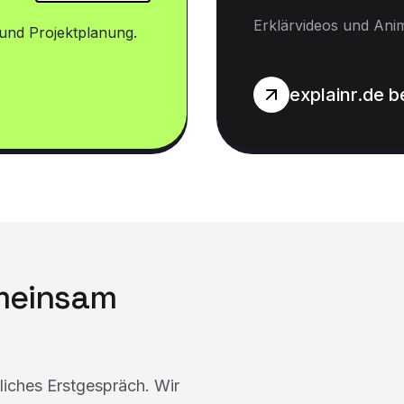
Erklärvideos und Ani
und Projektplanung.
explainr.de 
emeinsam
dliches Erstgespräch. Wir