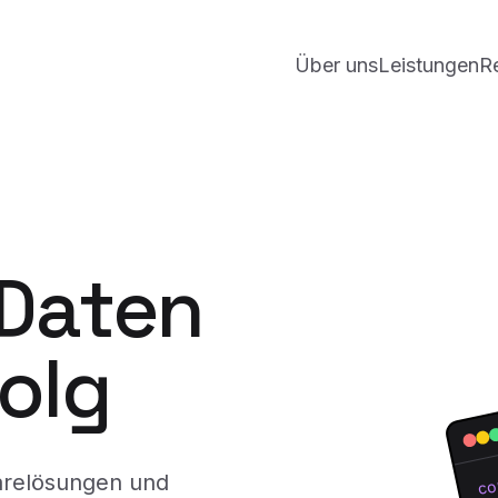
Über uns
Leistungen
R
 Daten
folg
arelösungen und
co