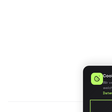
Entwicklung eines BI-Dashboards
für ein mittelständisches
Unternehmen mit automatisierter
Datenintegration aus 5
verschiedenen Quellsystemen.
Details ansehen
Coo
Wir v
welch
Date