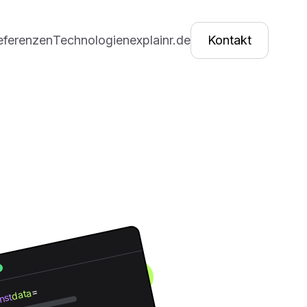
eferenzen
Technologien
explainr.de
Kontakt
=
data
nst