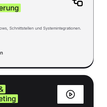
erung
ows, Schnittstellen und Systemintegrationen.
en
&
eting