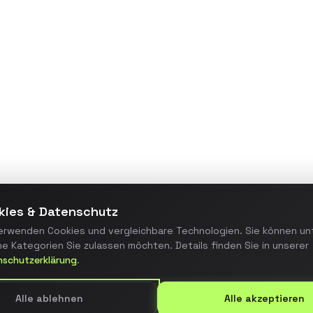
Maßgeschneiderte
Webanwendung zur
Prozessautomatisierung, die
manuelle Arbeitsschritte um 70%
reduzierte und die Fehlerquote
minimierte.
Details ansehen
kies & Datenschutz
erwenden Cookies und vergleichbare Technologien. Sie können un
e Kategorien Sie zulassen möchten. Details finden Sie in unserer
nschutzerklärung
.
Alle ablehnen
Alle akzeptieren