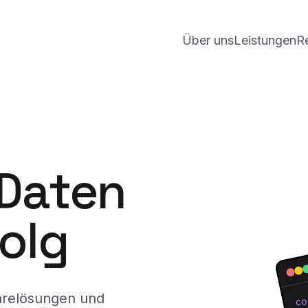
Über uns
Leistungen
R
 Daten
folg
arelösungen und
co