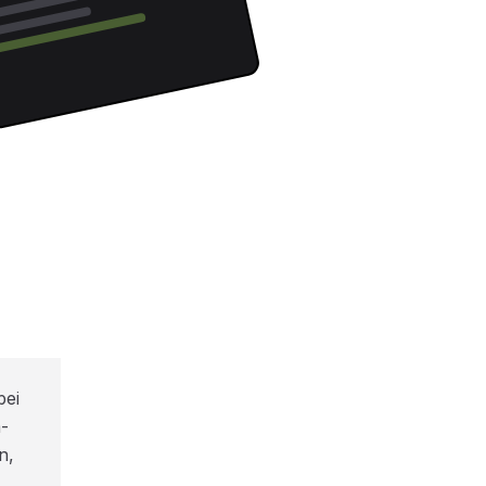
bei
-
n,