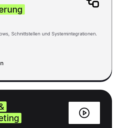
erung
ows, Schnittstellen und Systemintegrationen.
en
&
eting