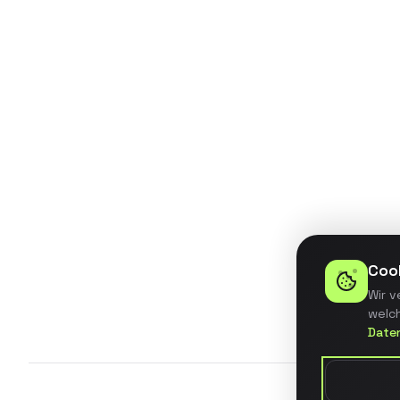
Entwicklung eines BI-Dashboards
für ein mittelständisches
Unternehmen mit automatisierter
Datenintegration aus 5
verschiedenen Quellsystemen.
Details ansehen
Coo
Wir v
welch
Date