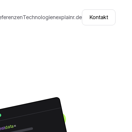
eferenzen
Technologien
explainr.de
Kontakt
=
data
nst