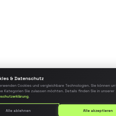
Maßgeschneiderte
Webanwendung zur
Prozessautomatisierung, die
manuelle Arbeitsschritte um 70%
reduzierte und die Fehlerquote
minimierte.
Details ansehen
kies & Datenschutz
erwenden Cookies und vergleichbare Technologien. Sie können un
e Kategorien Sie zulassen möchten. Details finden Sie in unserer
nschutzerklärung
.
Alle ablehnen
Alle akzeptieren