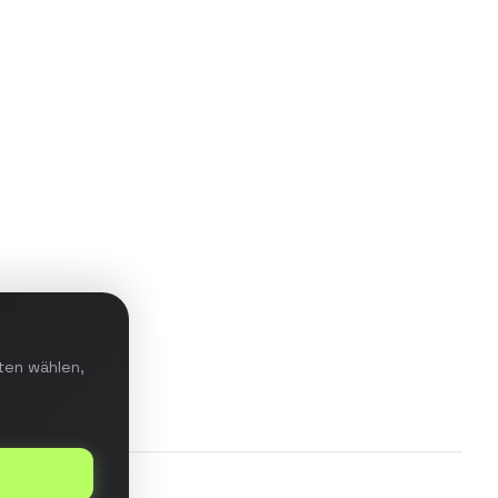
Aufbau einer Data-Warehouse-
Lösung mit ETL-Pipeline für
Echtzeit-Reporting und prädiktive
Analysen im E-Commerce-
Bereich.
Details ansehen
ten wählen,