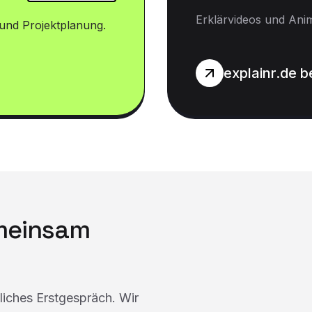
Erklärvideos und Ani
und Projektplanung.
explainr.de 
emeinsam
dliches Erstgespräch. Wir