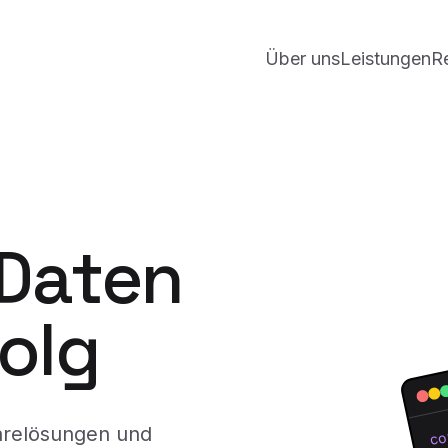
Über uns
Leistungen
R
 Daten
folg
arelösungen und
co