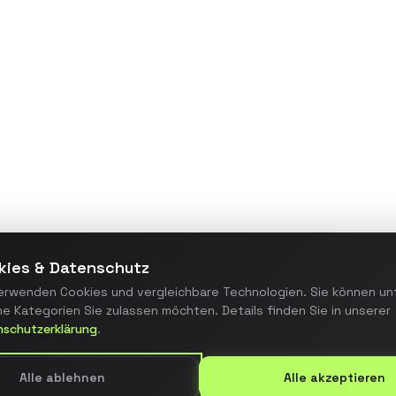
Maßgeschneiderte
Webanwendung zur
Prozessautomatisierung, die
manuelle Arbeitsschritte um 70%
reduzierte und die Fehlerquote
minimierte.
Details ansehen
kies & Datenschutz
erwenden Cookies und vergleichbare Technologien. Sie können un
e Kategorien Sie zulassen möchten. Details finden Sie in unserer
nschutzerklärung
.
Alle ablehnen
Alle akzeptieren