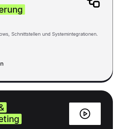
erung
ows, Schnittstellen und Systemintegrationen.
en
&
eting