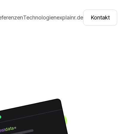
eferenzen
Technologien
explainr.de
Kontakt
=
data
nst