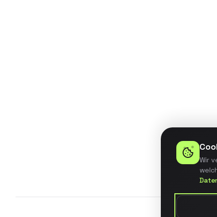
Entwicklung eines BI-Dashboards
für ein mittelständisches
Unternehmen mit automatisierter
Datenintegration aus 5
verschiedenen Quellsystemen.
Details ansehen
Coo
Wir v
welch
Date