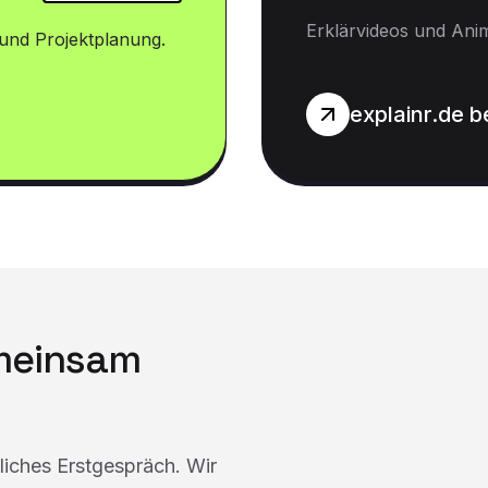
Erklärvideos und Ani
und Projektplanung.
explainr.de 
emeinsam
dliches Erstgespräch. Wir