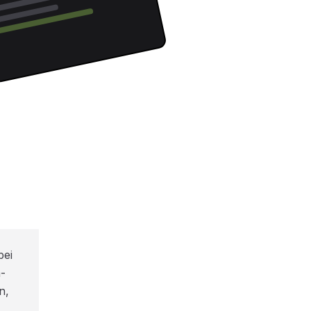
bei
-
n,